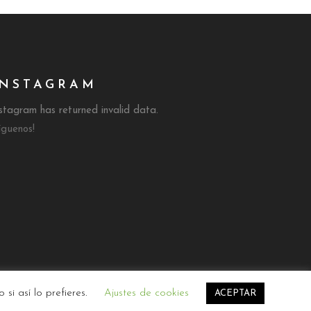
INSTAGRAM
stagram has returned invalid data.
íguenos!
© 2020 ja!diseño
si así lo prefieres.
Ajustes de cookies
ACEPTAR