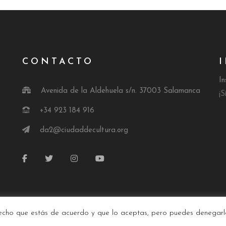
CONTACTO
In
Avenida de la Aldehuela s/n. 37003 Salamanca
¡S
+34 923 184 916
da2@ciudaddecultura.org
E AUDIOVISUALES
DA2
hecho que estás de acuerdo y que lo aceptas, pero puedes denegarlo 