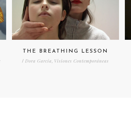
)
THE BREATHING LESSON
s
Dora García
Visiones Contemporáneas
/
,