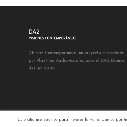
Visiones Contemporáneas, un proyecto comisariado
por
Playtime Audiovisuales
para el
DA2, Domus
Artium 2002
.
INICIO
TODAS LAS OBRAS
PLAYTIM
Este sitio usa cookies para mejorar la visita. Damos por 