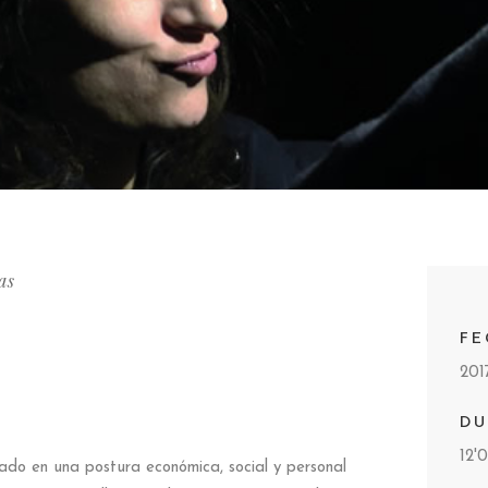
as
FE
201
DU
12'0
ado en una postura económica, social y personal