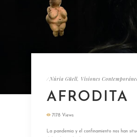
Núria Güell
Visiones Contemporáne
/
,
AFRODITA
7178 Views
La pandemia y el confinamiento nos han situ